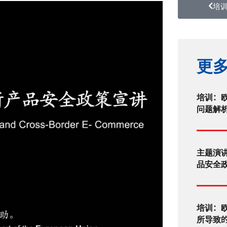
培
更
培训：
问题解
主题演
品安全
培训：
所导致